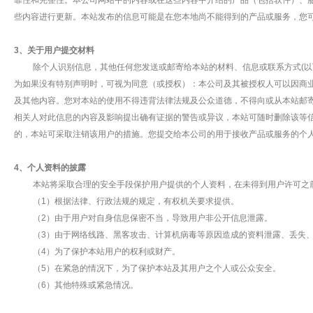
靠性和完整性。本公司网站中的内容或在这些内容中介绍的产品（包括软件）、
些内容进行更新。本站发布的信息可能是在您本地尚不能得到的产品或服务，您
3、关于用户提交材料
除个人识别信息，其他任何您发送或邮寄给本站的材料、信息或联系方式(以下
为如果没有特别声明时，可视为同意（或授权）：本公司及其被授权人可以因商
及其他内容。您对本站的使用不得违背法律法规及公众道德，不得向或从本站邮
相关人对此信息的内容及影响提出确有证据的警告或异议，本站可随时删除该等
的，本站可采取注销该用户的措施。您提交给本公司的用于接收产品或服务的个
4、个人资料的披露
本站将采取合理的安全手段保护用户提供的个人资料，在未得到用户许可之前
（1）根据法律、行政法规的规定，有权机关要求提供。
（2）由于用户对自身信息保密不当，导致用户非公开信息泄露。
（3）由于网络线路、黑客攻击、计算机病毒等原因造成的资料泄露、丢失、
（4）为了保护本站用户的权利或财产。
（5）在紧急的情况下，为了保护本站及其用户之个人或公众安全。
（6）其他特殊或紧急情况。