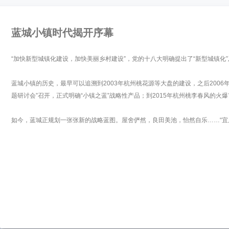
蓝城小镇时代揭开序幕
“加快新型城镇化建设，加快美丽乡村建设”，党的十八大明确提出了“新型城镇化
蓝城小镇的历史，最早可以追溯到2003年杭州桃花源等大盘的建设，之后2006
题研讨会”召开，正式明确“小镇之蓝”战略性产品；到2015年杭州桃李春风的火
如今，蓝城正规划一张张新的战略蓝图。屋舍俨然，良田美池，怡然自乐……“宜