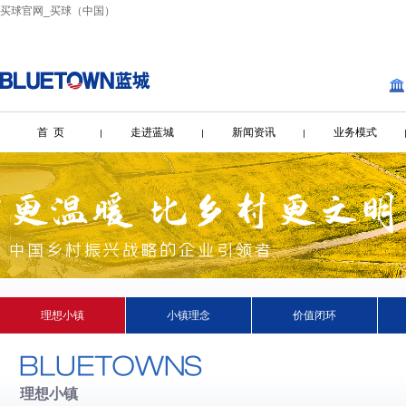
买球官网_买球（中国）
首 页
走进蓝城
新闻资讯
业务模式
理想小镇
小镇理念
价值闭环
理想小镇