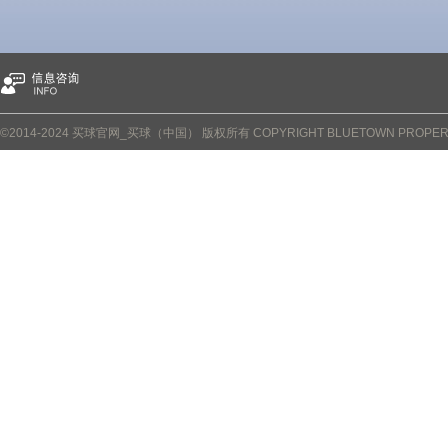
©2014-2024 买球官网_买球（中国） 版权所有 COPYRIGHT BLUETOWN PROPERTY C